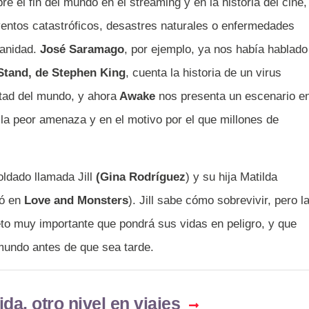
e el fin del mundo en el streaming y en la historia del cine,
eventos catastróficos, desastres naturales o enfermedades
anidad.
José Saramago
, por ejemplo, ya nos había hablado
Stand, de Stephen King
, cuenta la historia de un virus
tad del mundo, y ahora
Awake
nos presenta un escenario e
 la peor amenaza y en el motivo por el que millones de
oldado llamada Jill
(Gina Rodríguez
) y su hija Matilda
ió en
Love and Monsters
). Jill sabe cómo sobrevivir, pero l
o muy importante que pondrá sus vidas en peligro, y que
 mundo antes de que sea tarde.
da, otro nivel en viajes