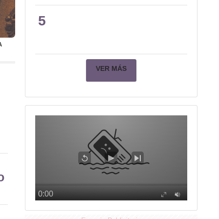
5
A
VER MÁS
o