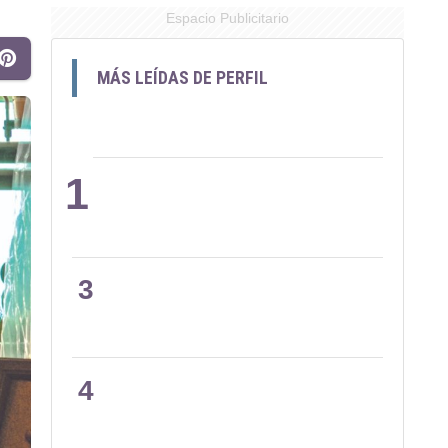
Espacio Publicitario
MÁS LEÍDAS DE PERFIL
1
2
3
4