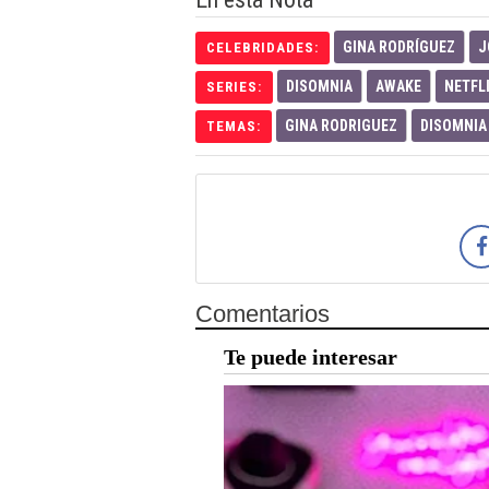
GINA RODRÍGUEZ
J
CELEBRIDADES:
DISOMNIA
AWAKE
NETFL
SERIES:
GINA RODRIGUEZ
DISOMNIA
TEMAS:
Comentarios