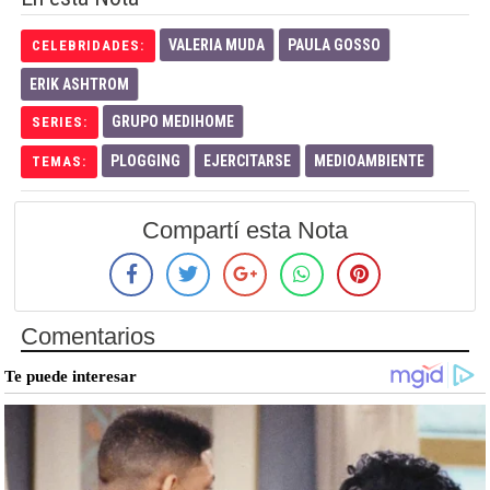
VALERIA MUDA
PAULA GOSSO
CELEBRIDADES:
ERIK ASHTROM
GRUPO MEDIHOME
SERIES:
PLOGGING
EJERCITARSE
MEDIOAMBIENTE
TEMAS:
Compartí esta Nota
Comentarios