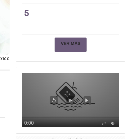
5
VER MÁS
ÉXICO