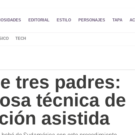
IOSIDADES
EDITORIAL
ESTILO
PERSONAJES
TAPA
AC
SICO
TECH
e tres padres:
osa técnica de
ción asistida