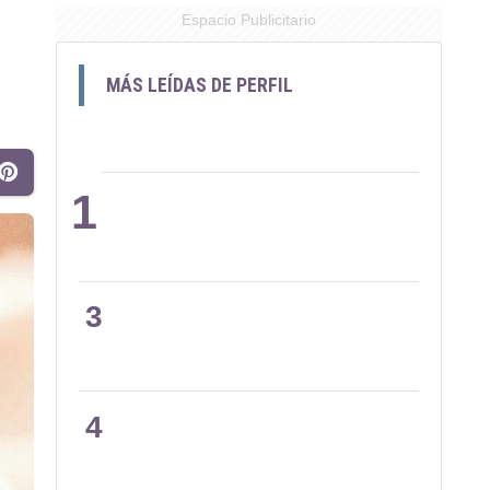
Espacio Publicitario
MÁS LEÍDAS DE PERFIL
1
2
3
4