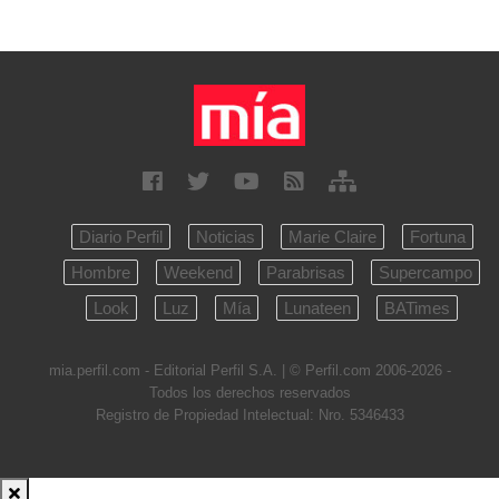
Diario Perfil
Noticias
Marie Claire
Fortuna
Hombre
Weekend
Parabrisas
Supercampo
Look
Luz
Mía
Lunateen
BATimes
mia.perfil.com - Editorial Perfil S.A.
| © Perfil.com 2006-2026 -
Todos los derechos reservados
Registro de Propiedad Intelectual: Nro. 5346433