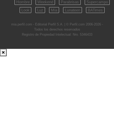
Hombre
Weekend
Parabrisas
Supercampo
Look
Luz
Mía
Lunateen
BATimes
mia.perfil.com - Editorial Perfil S.A.
| © Perfil.com 2006-2026 -
Todos los derechos reservados
Registro de Propiedad Intelectual: Nro. 5346433