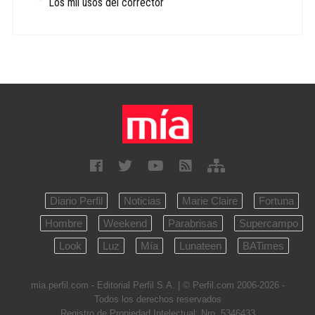
Los mil usos del corrector
Diario Perfil
Noticias
Marie Claire
Fortuna
Hombre
Weekend
Parabrisas
Supercampo
Look
Luz
Mía
Lunateen
BATimes
mia.perfil.com - Editorial Perfil S.A.
| © Perfil.com 2006-2026 -
Todos los derechos reservados
Registro de Propiedad Intelectual: Nro. 5346433