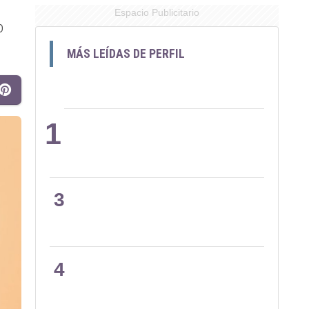
Espacio Publicitario
o
MÁS LEÍDAS DE PERFIL
1
2
3
4