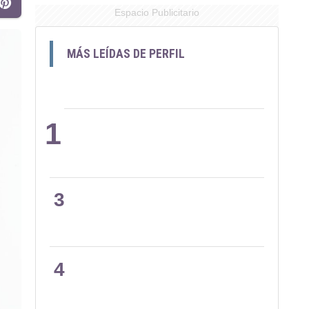
Espacio Publicitario
MÁS LEÍDAS DE PERFIL
1
2
3
4