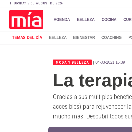
THURSDAY 6 DE AUGUST DE 2026
AGENDA
BELLEZA
COCINA
CUR
TEMAS DEL DÍA
BELLEZA
BIENESTAR
COACHING
P
|
MODA Y BELLEZA
04-03-2021 16:39
La terapi
Gracias a sus múltiples benefici
accesibles) para rejuvenecer la p
mucho más. Descubrí todos sus