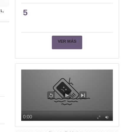
5
L,
VER MÁS