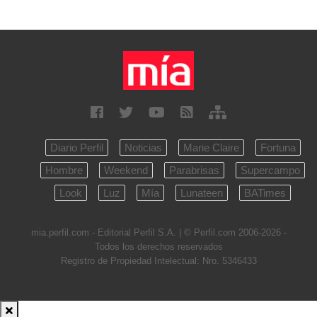
Diario Perfil
Noticias
Marie Claire
Fortuna
Hombre
Weekend
Parabrisas
Supercampo
Look
Luz
Mía
Lunateen
BATimes
mia.perfil.com - Editorial Perfil S.A.
| © Perfil.com 2006-2026 -
Todos los derechos reservados
Registro de Propiedad Intelectual: Nro. 5346433