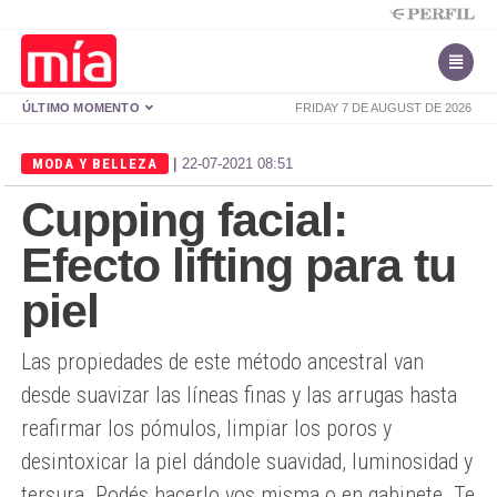
ÚLTIMO MOMENTO
FRIDAY 7 DE AUGUST DE 2026
|
MODA Y BELLEZA
22-07-2021 08:51
Cupping facial:
Efecto lifting para tu
piel
Las propiedades de este método ancestral van
desde suavizar las líneas finas y las arrugas hasta
reafirmar los pómulos, limpiar los poros y
desintoxicar la piel dándole suavidad, luminosidad y
tersura. Podés hacerlo vos misma o en gabinete. Te