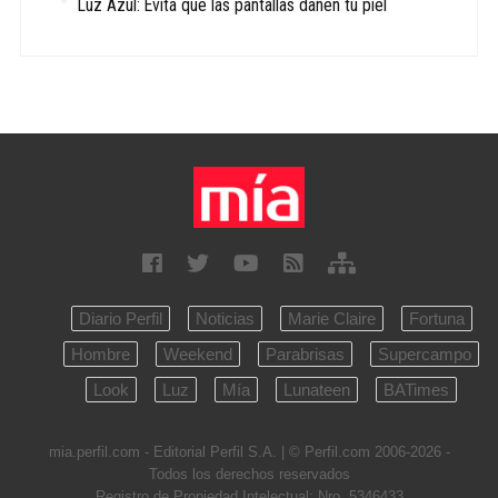
Luz Azul: Evitá que las pantallas dañen tu piel
Diario Perfil
Noticias
Marie Claire
Fortuna
Hombre
Weekend
Parabrisas
Supercampo
Look
Luz
Mía
Lunateen
BATimes
mia.perfil.com - Editorial Perfil S.A.
| © Perfil.com 2006-2026 -
Todos los derechos reservados
Registro de Propiedad Intelectual: Nro. 5346433