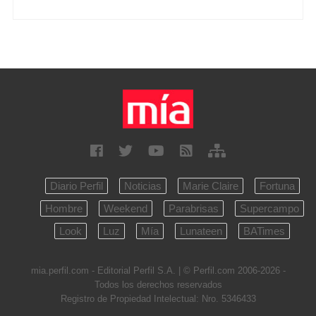
Diario Perfil
Noticias
Marie Claire
Fortuna
Hombre
Weekend
Parabrisas
Supercampo
Look
Luz
Mía
Lunateen
BATimes
mia.perfil.com - Editorial Perfil S.A.
| © Perfil.com 2006-2026 -
Todos los derechos reservados
Registro de Propiedad Intelectual: Nro. 5346433