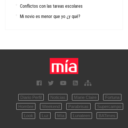
Conflictos con las tareas escolares
Mi novio es menor que yo ¿y qué?
Diario Perfil
Noticias
Marie Claire
Fortuna
Hombre
Weekend
Parabrisas
Supercampo
Look
Luz
Mía
Lunateen
BATimes