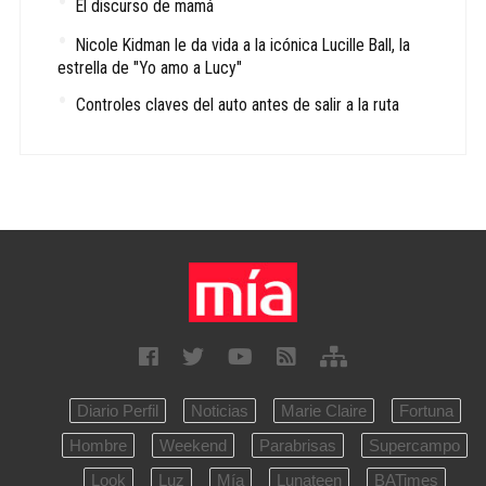
El discurso de mamá
Nicole Kidman le da vida a la icónica Lucille Ball, la
estrella de "Yo amo a Lucy"
Controles claves del auto antes de salir a la ruta
Diario Perfil
Noticias
Marie Claire
Fortuna
Hombre
Weekend
Parabrisas
Supercampo
Look
Luz
Mía
Lunateen
BATimes