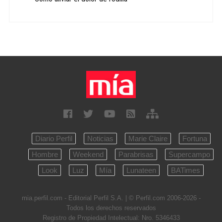
Diario Perfil
Noticias
Marie Claire
Fortuna
Hombre
Weekend
Parabrisas
Supercampo
Look
Luz
Mía
Lunateen
BATimes
mia.perfil.com - Editorial Perfil S.A.
| © Perfil.com 2006-2026 -
Todos los derechos reservados
Registro de Propiedad Intelectual: Nro. 5346433