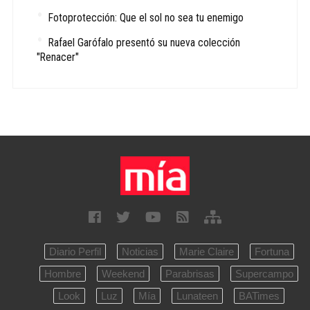
Fotoprotección: Que el sol no sea tu enemigo
Rafael Garófalo presentó su nueva colección
"Renacer"
Diario Perfil
Noticias
Marie Claire
Fortuna
Hombre
Weekend
Parabrisas
Supercampo
Look
Luz
Mía
Lunateen
BATimes