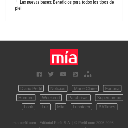
Las nuevas bases: Beneficios para todos los tipos de
piel
Diario Perfil
Noticias
Marie Claire
Fortuna
Hombre
Weekend
Parabrisas
Supercampo
Look
Luz
Mía
Lunateen
BATimes
mia.perfil.com - Editorial Perfil S.A.
| © Perfil.com 2006-2026 -