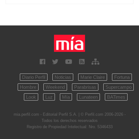
Diario Perfil
Noticias
Marie Claire
Fortuna
Hombre
Weekend
Parabrisas
Supercampo
Look
Luz
Mía
Lunateen
BATimes
mia.perfil.com - Editorial Perfil S.A.
| © Perfil.com 2006-2026 -
Todos los derechos reservados
Registro de Propiedad Intelectual: Nro. 5346433