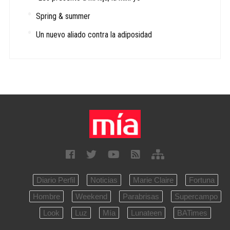
Spring & summer
Un nuevo aliado contra la adiposidad
Diario Perfil
Noticias
Marie Claire
Fortuna
Hombre
Weekend
Parabrisas
Supercampo
Look
Luz
Mía
Lunateen
BATimes