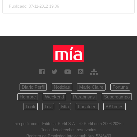
Publicado: 07-11-2012 19:06
Diario Perfil
Noticias
Marie Claire
Fortuna
Hombre
Weekend
Parabrisas
Supercampo
Look
Luz
Mía
Lunateen
BATimes
mia.perfil.com - Editorial Perfil S.A.
| © Perfil.com 2006-2026 -
Todos los derechos reservados
Registro de Propiedad Intelectual: Nro. 5346433