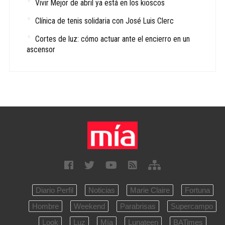
Vivir Mejor de abril ya está en los kioscos
Clínica de tenis solidaria con José Luis Clerc
Cortes de luz: cómo actuar ante el encierro en un
ascensor
Diario Perfil
Noticias
Marie Claire
Fortuna
Hombre
Weekend
Parabrisas
Supercampo
Look
Luz
Mía
Lunateen
BATimes