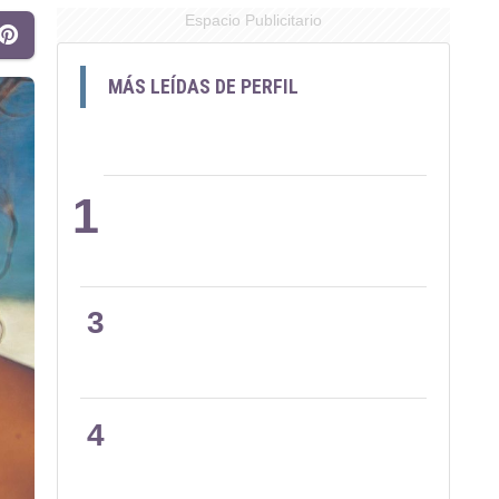
Espacio Publicitario
MÁS LEÍDAS DE PERFIL
1
2
3
4