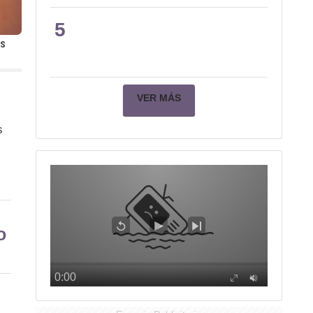
5
OS
VER MÁS
s
o