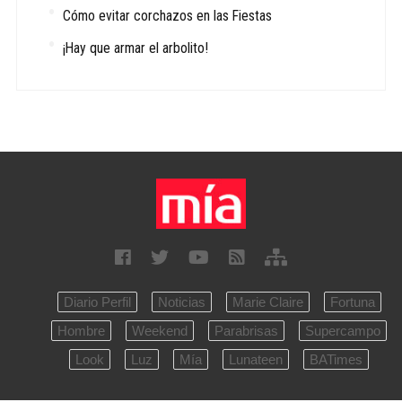
Cómo evitar corchazos en las Fiestas
¡Hay que armar el arbolito!
Diario Perfil
Noticias
Marie Claire
Fortuna
Hombre
Weekend
Parabrisas
Supercampo
Look
Luz
Mía
Lunateen
BATimes