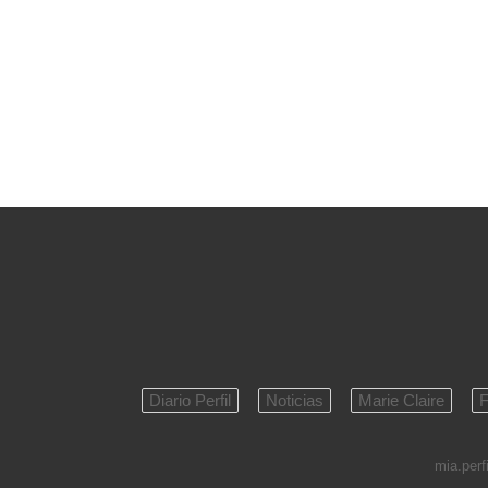
Diario Perfil
Noticias
Marie Claire
F
mia.perfi