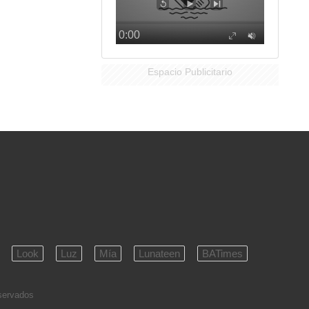
Espacio Publicitario
Look
Luz
Mía
Lunateen
BATimes
eservados