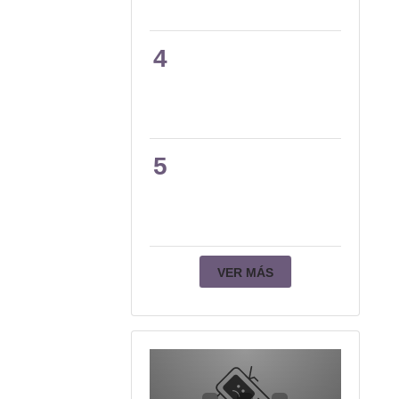
4
5
VER MÁS