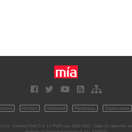
ortuna
Hombre
Weekend
Parabrisas
Supercampo
l.com - Editorial Perfil S.A.
| © Perfil.com 2006-2026 - Todos los derechos r
Registro de Propiedad Intelectual: Nro. 5346433