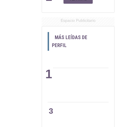
Espacio Publicitario
MÁS LEÍDAS DE
PERFIL
1
2
3