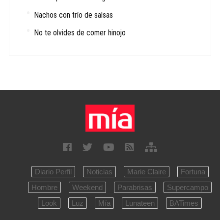
Nachos con trío de salsas
No te olvides de comer hinojo
Diario Perfil
Noticias
Marie Claire
Fortuna
Hombre
Weekend
Parabrisas
Supercampo
Look
Luz
Mía
Lunateen
BATimes