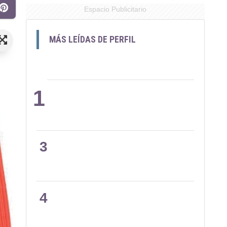
Espacio Publicitario
MÁS LEÍDAS DE PERFIL
1
2
3
4