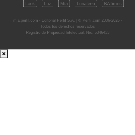
Look
Luz
Mía
Lunateen
BATimes
mia.perfil.com - Editorial Perfil S.A.
| © Perfil.com 2006-2026 -
Todos los derechos reservados
Registro de Propiedad Intelectual: Nro. 5346433