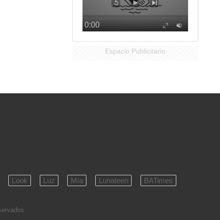
Espacio Publicitario
Look
Luz
Mía
Lunateen
BATimes
eservados