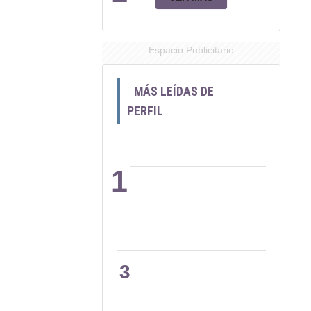
Espacio Publicitario
MÁS LEÍDAS DE
PERFIL
1
2
3