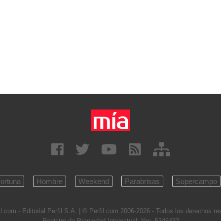
ortuna
Hombre
Weekend
Parabrisas
Supercampo
l.com - Editorial Perfil S.A.
| © Perfil.com 2006-2026 - Todos los derechos r
Registro de Propiedad Intelectual: Nro. 5346433