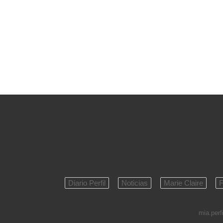
Diario Perfil
Noticias
Marie Claire
F
mia.perfi