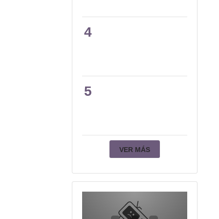
4
5
VER MÁS