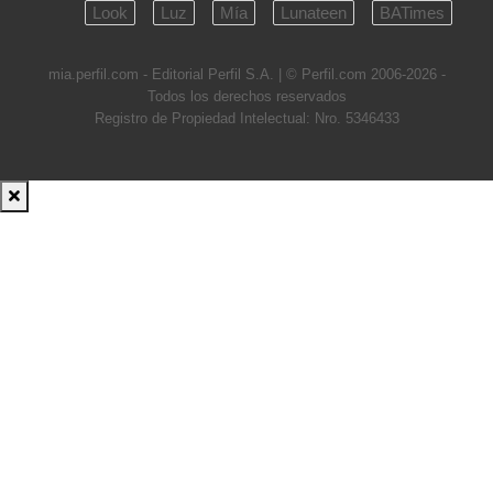
Look
Luz
Mía
Lunateen
BATimes
mia.perfil.com - Editorial Perfil S.A.
| © Perfil.com 2006-2026 -
Todos los derechos reservados
Registro de Propiedad Intelectual: Nro. 5346433