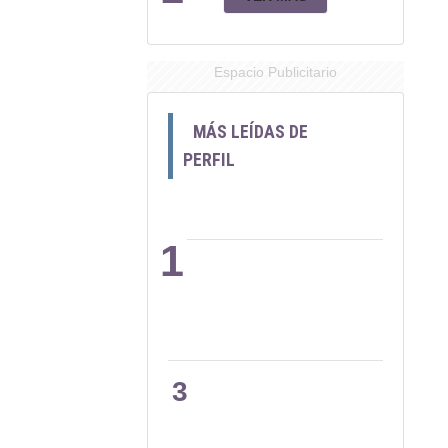
Espacio Publicitario
MÁS LEÍDAS DE
PERFIL
1
2
3