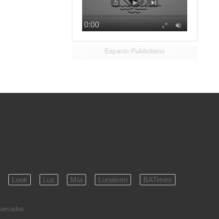
Espacio Publicitario
Look
Luz
Mía
Lunateen
BATimes
eservados