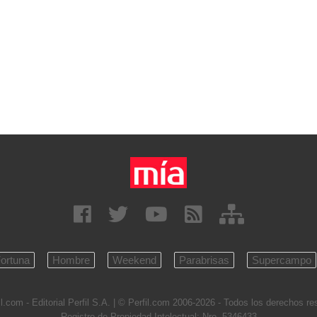
ortuna
Hombre
Weekend
Parabrisas
Supercampo
l.com - Editorial Perfil S.A.
| © Perfil.com 2006-2026 - Todos los derechos r
Registro de Propiedad Intelectual: Nro. 5346433