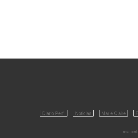
Diario Perfil
Noticias
Marie Claire
F
mia.perfi