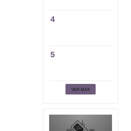
4
5
VER MÁS