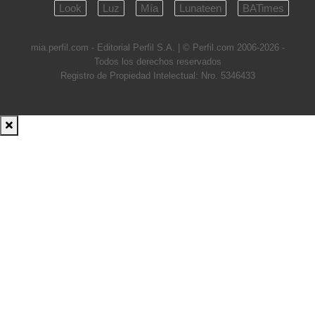
Look
Luz
Mía
Lunateen
BATimes
mia.perfil.com - Editorial Perfil S.A.
| © Perfil.com 2006-2026 -
Todos los derechos reservados
Registro de Propiedad Intelectual: Nro. 5346433