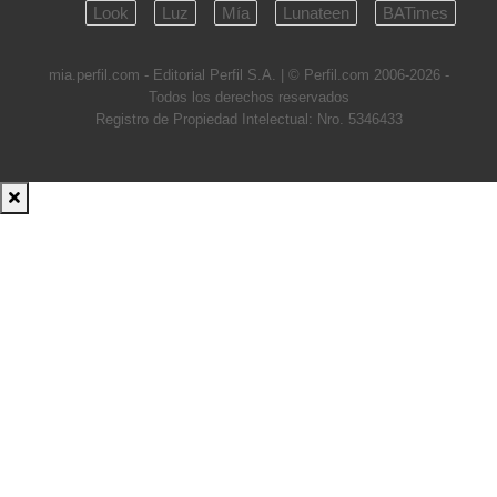
Look
Luz
Mía
Lunateen
BATimes
mia.perfil.com - Editorial Perfil S.A.
| © Perfil.com 2006-2026 -
Todos los derechos reservados
Registro de Propiedad Intelectual: Nro. 5346433