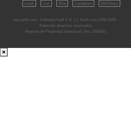
Look
Luz
Mía
Lunateen
BATimes
mia.perfil.com - Editorial Perfil S.A.
| © Perfil.com 2006-2026 -
Todos los derechos reservados
Registro de Propiedad Intelectual: Nro. 5346433