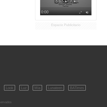
Espacio Publicitario
Look
Luz
Mía
Lunateen
BATimes
eservados