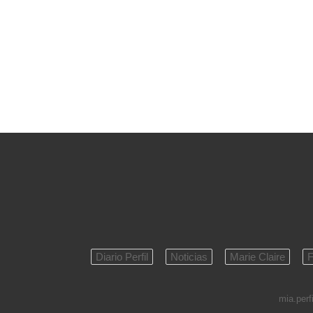
Diario Perfil
Noticias
Marie Claire
F
mia.perfi