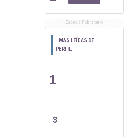
Espacio Publicitario
MÁS LEÍDAS DE
PERFIL
1
2
3