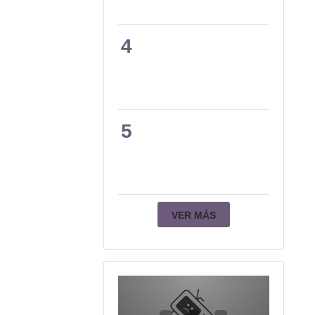
4
5
VER MÁS