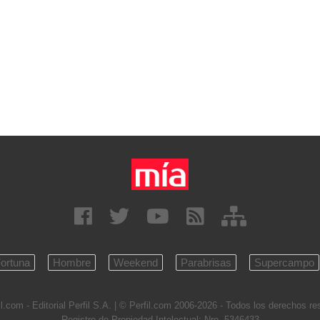
ortuna
Hombre
Weekend
Parabrisas
Supercampo
l.com - Editorial Perfil S.A.
| © Perfil.com 2006-2026 - Todos los derechos r
Registro de Propiedad Intelectual: Nro. 5346433