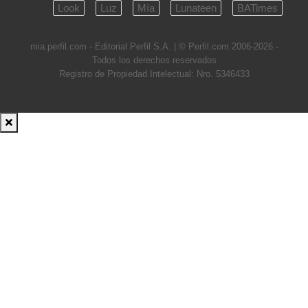
Look
Luz
Mía
Lunateen
BATimes
mia.perfil.com - Editorial Perfil S.A.
| © Perfil.com 2006-2026 -
Todos los derechos reservados
Registro de Propiedad Intelectual: Nro. 5346433