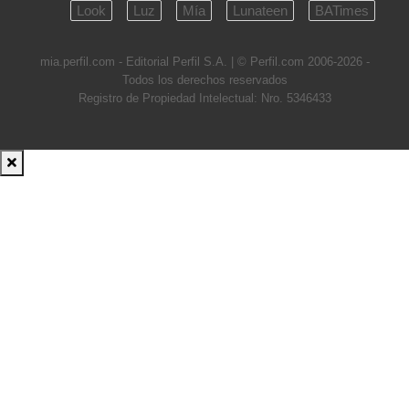
Look
Luz
Mía
Lunateen
BATimes
mia.perfil.com - Editorial Perfil S.A.
| © Perfil.com 2006-2026 -
Todos los derechos reservados
Registro de Propiedad Intelectual: Nro. 5346433