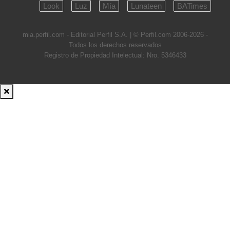
Look
Luz
Mía
Lunateen
BATimes
mia.perfil.com - Editorial Perfil S.A.
| © Perfil.com 2006-2026 -
Todos los derechos reservados
Registro de Propiedad Intelectual: Nro. 5346433