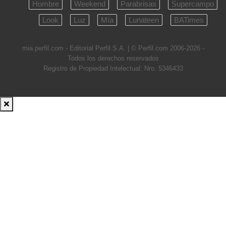
Hombre
Weekend
Parabrisas
Supercampo
Look
Luz
Mía
Lunateen
BATimes
mia.perfil.com - Editorial Perfil S.A.
| © Perfil.com 2006-2026 -
Todos los derechos reservados
Registro de Propiedad Intelectual: Nro. 5346433