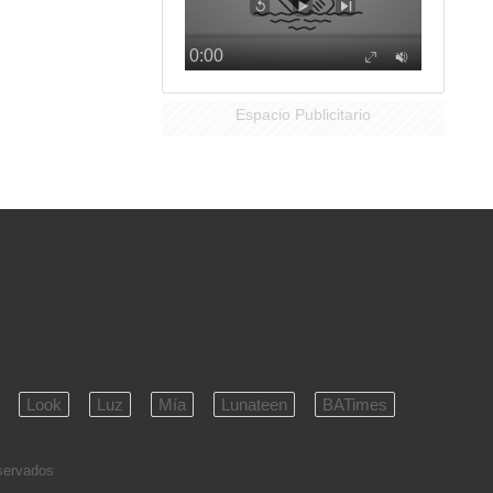
Espacio Publicitario
Look
Luz
Mía
Lunateen
BATimes
eservados