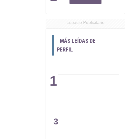
Espacio Publicitario
MÁS LEÍDAS DE
PERFIL
1
2
3