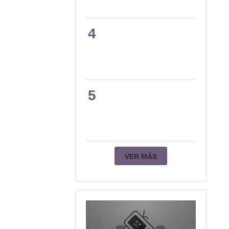
4
5
VER MÁS