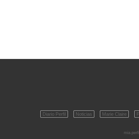
Diario Perfil
Noticias
Marie Claire
F
mia.perfi