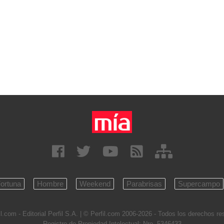
ortuna
Hombre
Weekend
Parabrisas
Supercampo
l.com - Editorial Perfil S.A.
| © Perfil.com 2006-2026 - Todos los derechos r
Registro de Propiedad Intelectual: Nro. 5346433