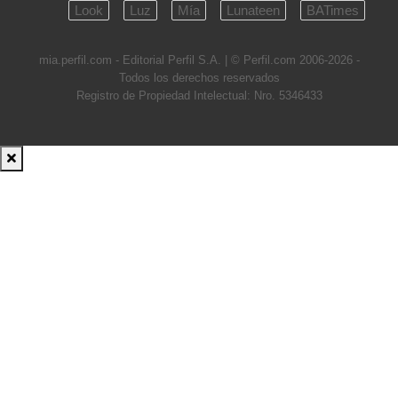
Look
Luz
Mía
Lunateen
BATimes
mia.perfil.com - Editorial Perfil S.A.
| © Perfil.com 2006-2026 -
Todos los derechos reservados
Registro de Propiedad Intelectual: Nro. 5346433