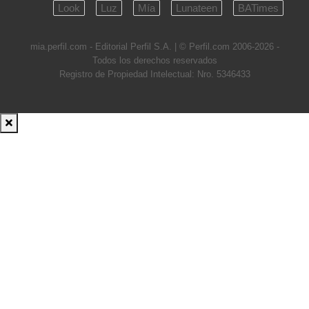
Look
Luz
Mía
Lunateen
BATimes
mia.perfil.com - Editorial Perfil S.A.
| © Perfil.com 2006-2026 -
Todos los derechos reservados
Registro de Propiedad Intelectual: Nro. 5346433