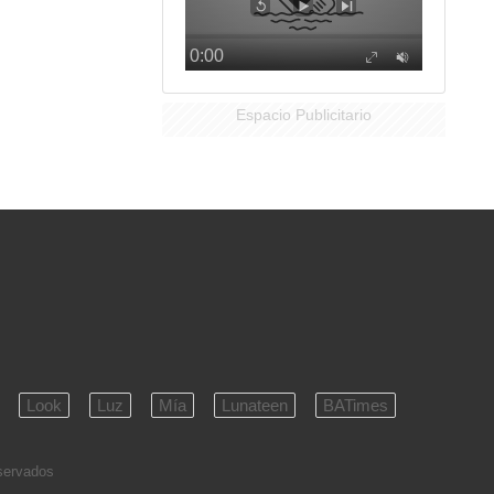
Espacio Publicitario
Look
Luz
Mía
Lunateen
BATimes
eservados