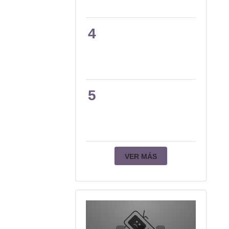
4
5
VER MÁS