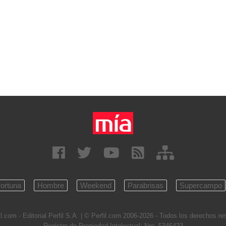
ortuna
Hombre
Weekend
Parabrisas
Supercampo
l.com - Editorial Perfil S.A.
| © Perfil.com 2006-2026 - Todos los derechos r
Registro de Propiedad Intelectual: Nro. 5346433