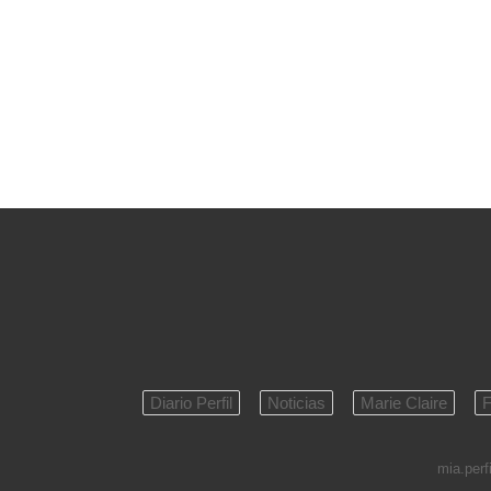
Diario Perfil
Noticias
Marie Claire
F
mia.perfi