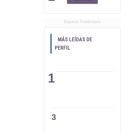
Espacio Publicitario
MÁS LEÍDAS DE
PERFIL
1
2
3