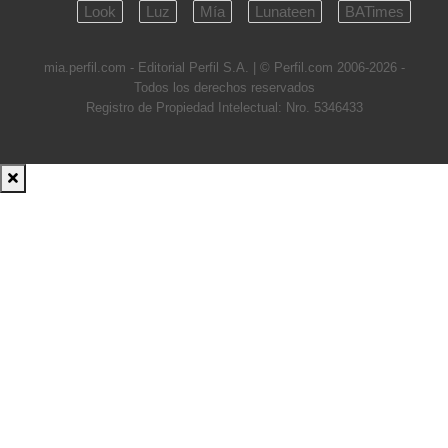
Look
Luz
Mía
Lunateen
BATimes
mia.perfil.com - Editorial Perfil S.A.
| © Perfil.com 2006-2026 -
Todos los derechos reservados
Registro de Propiedad Intelectual: Nro. 5346433