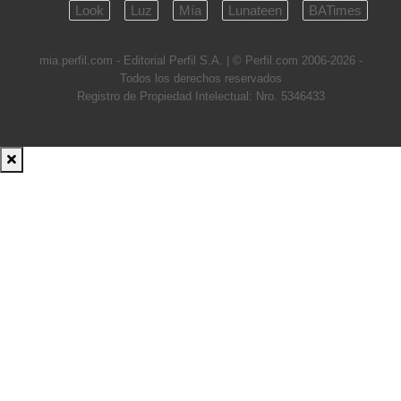
Look
Luz
Mía
Lunateen
BATimes
mia.perfil.com - Editorial Perfil S.A.
| © Perfil.com 2006-2026 -
Todos los derechos reservados
Registro de Propiedad Intelectual: Nro. 5346433