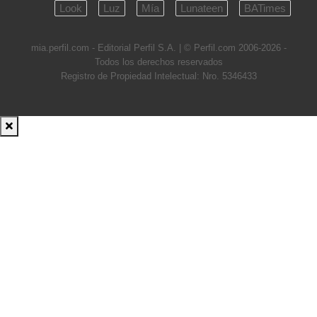
Look
Luz
Mía
Lunateen
BATimes
mia.perfil.com - Editorial Perfil S.A.
| © Perfil.com 2006-2026 -
Todos los derechos reservados
Registro de Propiedad Intelectual: Nro. 5346433