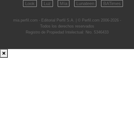
Look
Luz
Mía
Lunateen
BATimes
mia.perfil.com - Editorial Perfil S.A.
| © Perfil.com 2006-2026 -
Todos los derechos reservados
Registro de Propiedad Intelectual: Nro. 5346433