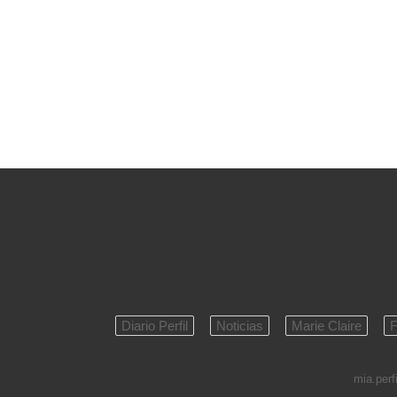
Diario Perfil
Noticias
Marie Claire
F
mia.perfi