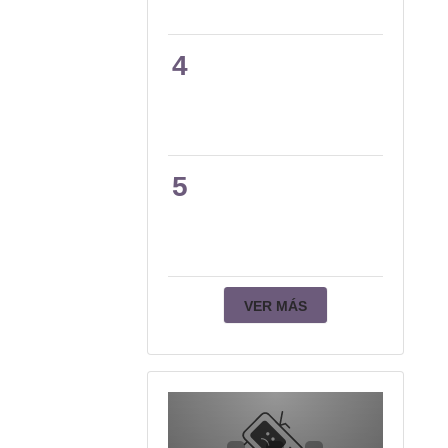
4
5
VER MÁS