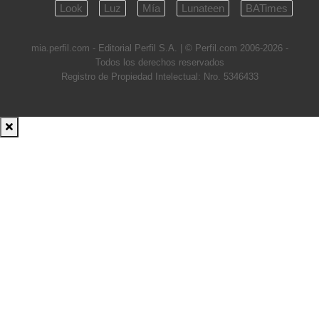
Look
Luz
Mía
Lunateen
BATimes
mia.perfil.com - Editorial Perfil S.A.
| © Perfil.com 2006-2026 -
Todos los derechos reservados
Registro de Propiedad Intelectual: Nro. 5346433