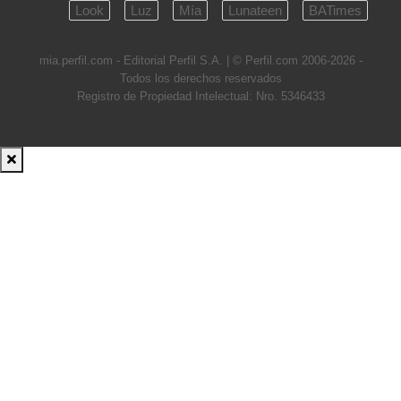
Look
Luz
Mía
Lunateen
BATimes
mia.perfil.com - Editorial Perfil S.A.
| © Perfil.com 2006-2026 -
Todos los derechos reservados
Registro de Propiedad Intelectual: Nro. 5346433