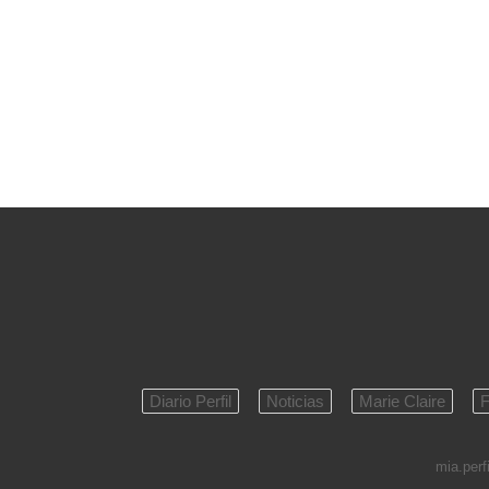
Diario Perfil
Noticias
Marie Claire
F
mia.perfi