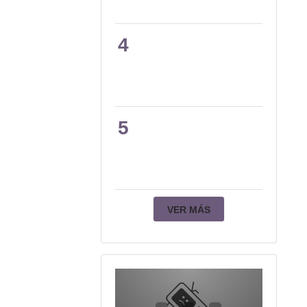
4
5
VER MÁS