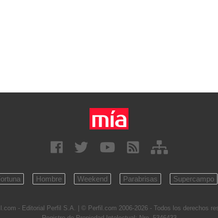
ortuna
Hombre
Weekend
Parabrisas
Supercampo
l.com - Editorial Perfil S.A.
| © Perfil.com 2006-2026 - Todos los derechos r
Registro de Propiedad Intelectual: Nro. 5346433