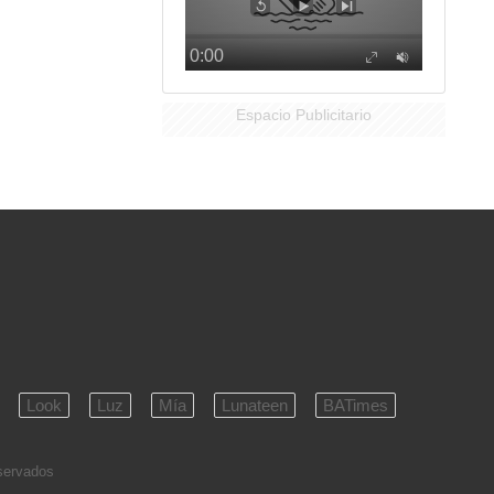
Espacio Publicitario
Look
Luz
Mía
Lunateen
BATimes
eservados