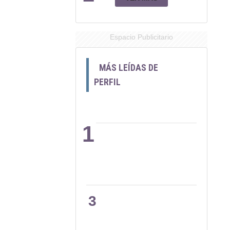
Espacio Publicitario
MÁS LEÍDAS DE
PERFIL
1
2
3