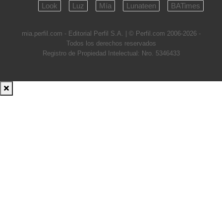
Look
Luz
Mía
Lunateen
BATimes
mia.perfil.com - Editorial Perfil S.A.
| © Perfil.com 2006-2026 -
Todos los derechos reservados
Registro de Propiedad Intelectual: Nro. 5346433